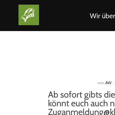
Wir über
von
AW
Ab sofort gibts die
könnt euch auch 
Zuganmeldung@kk