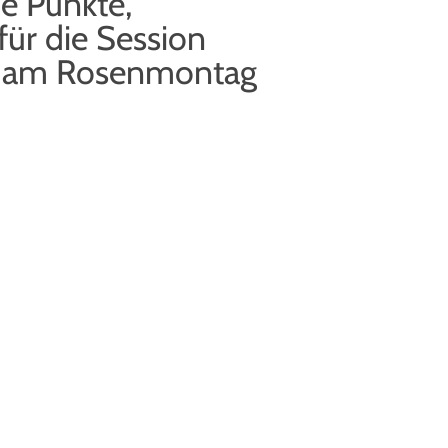
e Punkte,
ür die Session
V am Rosenmontag