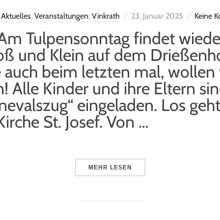
Aktuelles
,
Veranstaltungen
,
Vinkrath
23. Januar 2025
Keine 
Am Tulpensonntag findet wiede
oß und Klein auf dem Drießenhof
Wie auch beim letzten mal, wollen
 Alle Kinder und ihre Eltern si
rnevalszug“ eingeladen. Los geh
Kirche St. Josef. Von …
MEHR
LESEN