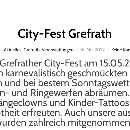
City-Fest Grefrath
Aktuelles
,
Grefrath
,
Veranstaltungen
16. Mai 2022
Keine Ko
 Grefrather City-Fest am 15.05
m karnevalistisch geschmückten 
n und bei bestem Sonntagswett
n- und Ringewerfen abräumen.
ängeclowns und Kinder-Tattoos 
btheit erfreuten. Auch unsere a
wurden zahlreich mitgenommen,